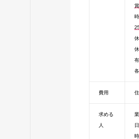
賞
時
2
休
休
有
費用
住
求める
人