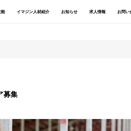
技能
イマジン人材紹介
お知らせ
求人情報
お問い
Philosophy
企業理念
ア募集
Access
アクセス
人材紹介
特定技
Job placement
Specified S
service
Worker（S