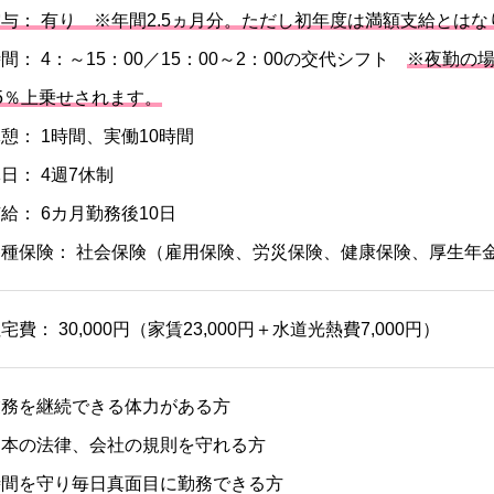
与： 有り ※年間2.5ヵ月分。ただし初年度は満額支給とは
間： 4：～15：00／15：00～2：00の交代シフト
※夜勤の
5％上乗せされます。
憩： 1時間、実働10時間
日： 4週7休制
給： 6カ月勤務後10日
各種保険： 社会保険（雇用保険、労災保険、健康保険、厚生年
宅費： 30,000円（家賃23,000円＋水道光熱費7,000円）
業務を継続できる体力がある方
日本の法律、会社の規則を守れる方
時間を守り毎日真面目に勤務できる方