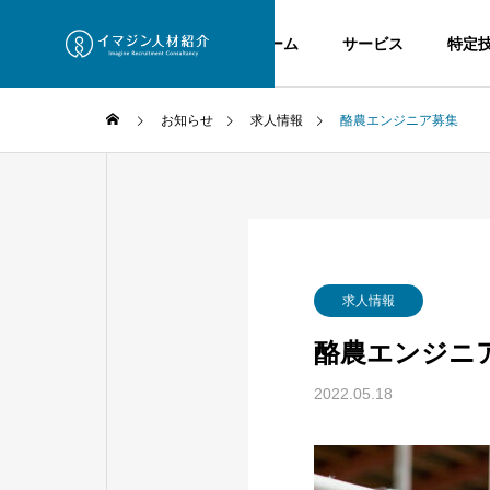
ホーム
サービス
特定
お知らせ
求人情報
酪農エンジニア募集
Greeting
ごあいさつ
イマジンご紹
サービス
求人情報
介
service
Imagine Intro
酪農エンジニ
History
2022.05.18
沿革
在留資格
VISA